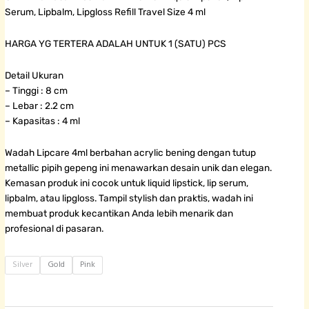
Serum, Lipbalm, Lipgloss Refill Travel Size 4 ml
HARGA YG TERTERA ADALAH UNTUK 1 (SATU) PCS
Detail Ukuran
– Tinggi : 8 cm
– Lebar : 2.2 cm
– Kapasitas : 4 ml
Wadah Lipcare 4ml berbahan acrylic bening dengan tutup
metallic pipih gepeng ini menawarkan desain unik dan elegan.
Kemasan produk ini cocok untuk liquid lipstick, lip serum,
lipbalm, atau lipgloss. Tampil stylish dan praktis, wadah ini
membuat produk kecantikan Anda lebih menarik dan
profesional di pasaran.
Wadah
Silver
Gold
Pink
Lipcare
Metallic
Pipih