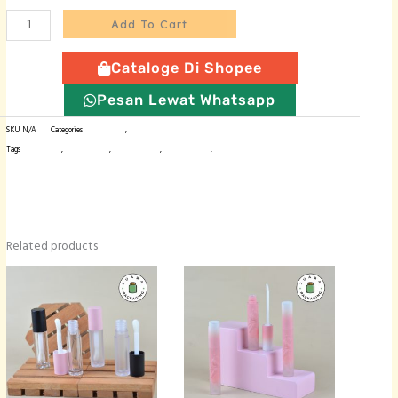
-
Add To Cart
4
ml
Cataloge Di Shopee
quantity
Pesan Lewat Whatsapp
SKU
N/A
Categories
Botol Plastik
,
Wadah Liptint / Lipgloss
Tags
botol import
,
wadah lipcare
,
wadah lipgloss
,
wadah lipstick
,
wadah liptint
Related products