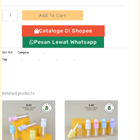
Aplikator
Bulat
Add To Cart
-
6
Cataloge Di Shopee
ml
quantity
Pesan Lewat Whatsapp
SKU
N/A
Categories
Botol Plastik
,
Wadah Liptint / Lipgloss
Tags
botol import
,
wadah lipcare
,
wadah lipgloss
,
wadah lipstick
,
wadah liptint
Related products