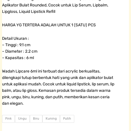
Aplikator Bulat Rounded, Cocok untuk Lip Serum, Lipbalm,
Lipgloss, Liquid Lipstick Refill
HARGA YG TERTERA ADALAH UNTUK 1 (SATU) PCS
Detail Ukuran :
– Tinggi : 9.1 cm
– Diameter : 2.2 cm
– Kapasitas : 6 ml
Wadah Lipcare 6ml ini terbuat dari acrylic berkualitas,
dilengkapi tutup berbentuk hati yang unik dan aplikator bulat
untuk aplikasi mudah. Cocok untuk liquid lipstick, lip serum, lip
balm, atau lip gloss. Kemasan produk tersedia dalam warna
pink, ungu, biru, kuning, dan putih, memberikan kesan ceria
dan elegan.
Wadah
Pink
Ungu
Biru
Kuning
Putih
Lipcare
Hati