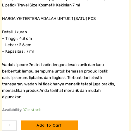
Lipstick Travel Size Kosmetik Kekinian 7 ml
HARGA YG TERTERA ADALAH UNTUK 1 (SATU) PCS
Detail Ukuran
– Tinggi : 4.8 cm
– Lebar : 2.6 cm
– Kapasitas : 7 ml
Wadah lipcare 7ml ini hadir dengan desain unik dan lucu
berbentuk lampu, sempurna untuk kemasan produk lipstik
cair, lip serum, lipbalm, dan lipgloss. Terbuat dari plastik
transparan, wadah ini tidak hanya menarik tetapi juga praktis,
memastikan produk Anda terlihat menarik dan mudah
digunakan.
Wadah
Availability:
37 in stock
Lipcare
Lampu
Add To Cart
Gold