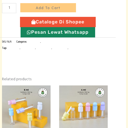
-
Add To Cart
6
ml
Cataloge Di Shopee
quantity
Pesan Lewat Whatsapp
SKU
N/A
Categories
Botol Plastik
,
Wadah Liptint / Lipgloss
Tags
botol import
,
wadah lipcare
,
wadah lipgloss
,
wadah lipstick
,
wadah liptint
Related products