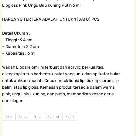
Lipgloss Pink Ungu Biru Kuning Putih 6 ml
HARGA YG TERTERA ADALAH UNTUK 1 (SATU) PCS
Detail Ukuran :
– Tinggi : 9.4 cm
– Diameter : 2.2 cm
– Kapasitas : 6 ml
Wadah Lipcare 6ml ini terbuat dari acrylic berkualitas,
dilengkapi tutup berbentuk bulat yang unik dan aplikator bulat
untuk aplikasi mudah. Cocok untuk liquid lipstick, lip serum, lip
balm, atau lip gloss. Kemasan produk tersedia dalam warna
pink, ungu, biru, kuning, dan putih, memberikan kesan ceria
dan elegan.
Wadah
Pink
Ungu
Biru
Kuning
Putih
Lipcare
Aplikator
Bulat