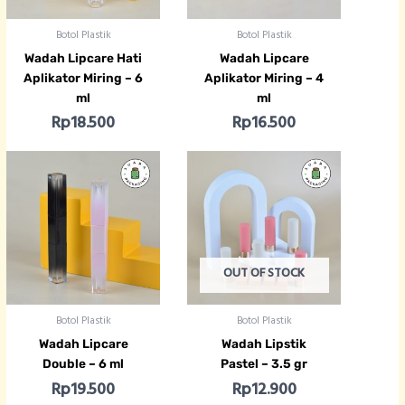
Botol Plastik
Botol Plastik
Wadah Lipcare Hati
Wadah Lipcare
Aplikator Miring – 6
Aplikator Miring – 4
ml
ml
Rp
18.500
Rp
16.500
OUT OF STOCK
Botol Plastik
Botol Plastik
Wadah Lipcare
Wadah Lipstik
Double – 6 ml
Pastel – 3.5 gr
Rp
19.500
Rp
12.900