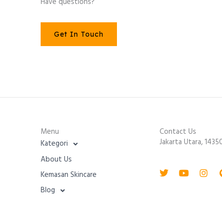
Have questions?
Get In Touch
Menu
Contact Us
Jakarta Utara, 1435
Kategori
About Us
Twitter
Youtube
Inst
Kemasan Skincare
Blog