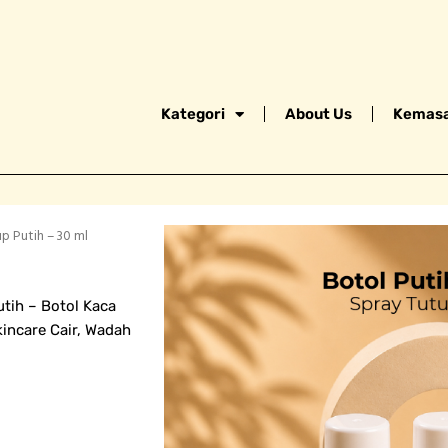
Kategori
About Us
Kemasa
p Putih – 30 ml
tih – Botol Kaca
kincare Cair, Wadah