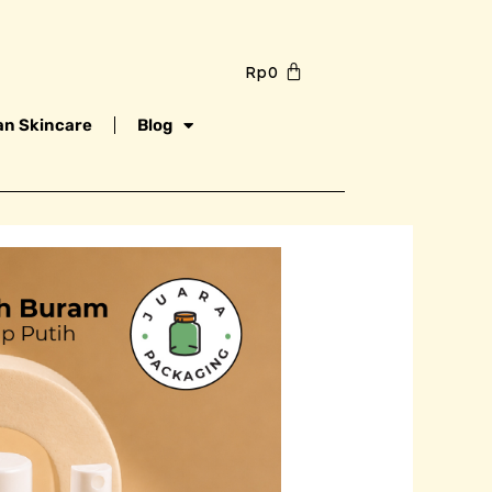
Rp
0
n Skincare
Blog