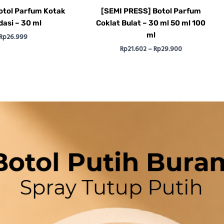
otol Parfum Kotak
[SEMI PRESS] Botol Parfum
dasi – 30 ml
Coklat Bulat – 30 ml 50 ml 100
ml
Rp
26.999
Rp
21.602
–
Rp
29.900