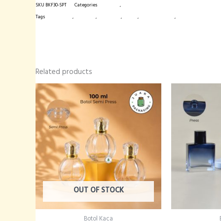
SKU
BKF30-SPT
Categories
Botol Kaca
,
Botol Spray
quantity
Tags
botol import
,
botol kaca
,
botol spray
,
frosted
,
kemasan produk
,
kemasan skincare
Related products
OUT OF STOCK
Botol Kaca