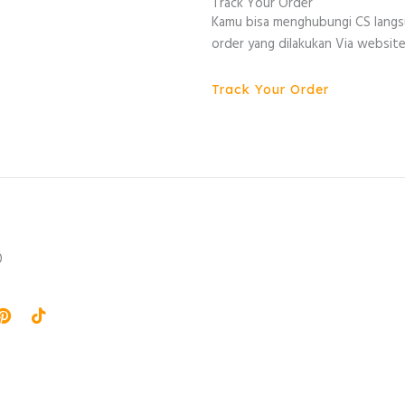
Track Your Order
Kamu bisa menghubungi CS lang
order yang dilakukan Via website
Track Your Order
0
agram
Pinterest
Tiktok