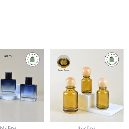
Price
range:
Rp21.602
through
Rp29.900
Botol Kaca
Botol Kaca