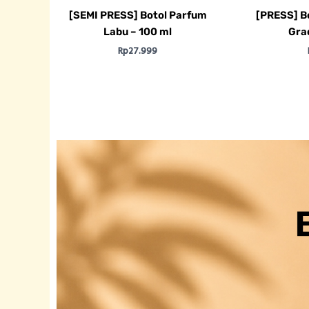
[SEMI PRESS] Botol Parfum
[PRESS] B
Labu – 100 ml
Gra
Rp
27.999