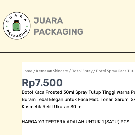
Skip
to
content
JUARA
PACKAGING
Home
/
Kemasan Skincare
/
Botol Spray
/ Botol Spray Kaca Tutu
Rp
7.500
Botol Kaca Frosted 30ml Spray Tutup Tinggi Warna Pu
Buram Tebal Elegan untuk Face Mist, Toner, Serum, S
Kosmetik Refill Ukuran 30 ml
HARGA YG TERTERA ADALAH UNTUK 1 (SATU) PCS