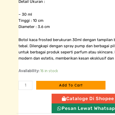
Detail Ukuran :
– 30 ml
Tinggi : 10 cm
Diameter : 3.6 cm
Botol kaca frosted berukuran 30ml dengan tampilan
tebal. Dilengkapi dengan spray pump dan berbagai pi
untuk berbagai produk seperti parfum atau skincare
modern dan estetis, memberikan kesan eksklusif dan
Botol
Availability:
16 in stock
Spray
Kaca
Add To Cart
Tutup
Putih
Cataloge Di Shopee
-
30
Pesan Lewat Whatsa
ml