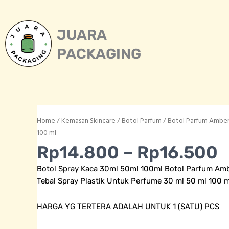
Skip
to
content
JUARA
PACKAGING
Home
/
Kemasan Skincare
/
Botol Parfum
/ Botol Parfum Amber 
100 ml
P
Rp
14.800
–
Rp
16.500
r
Botol Spray Kaca 30ml 50ml 100ml Botol Parfum Amb
R
Tebal Spray Plastik Untuk Perfume 30 ml 50 ml 100 m
t
R
HARGA YG TERTERA ADALAH UNTUK 1 (SATU) PCS