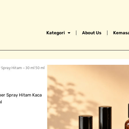
Kategori
About Us
Kemasa
Spray Hitam – 30 ml 50 ml
rice
ange:
er Spray Hitam Kaca
p14.800
l
hrough
p16.500