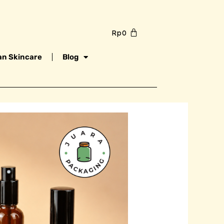
Rp
0
n Skincare
Blog