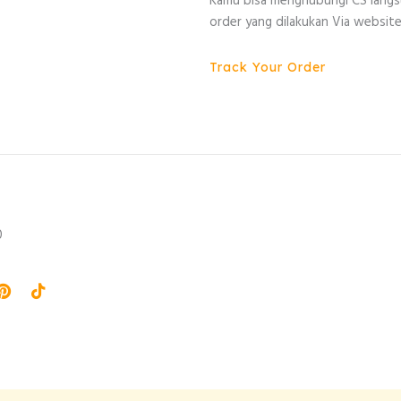
Kamu bisa menghubungi CS lang
order yang dilakukan Via website
Track Your Order
0
agram
Pinterest
Tiktok