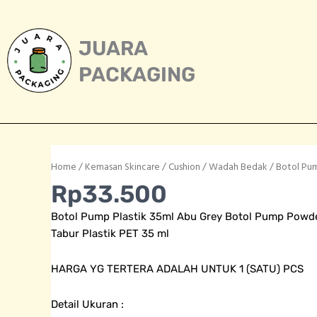
Skip
to
content
JUARA
PACKAGING
Home
/
Kemasan Skincare
/
Cushion / Wadah Bedak
/ Botol Pum
Rp
33.500
Botol Pump Plastik 35ml Abu Grey Botol Pump Powde
Tabur Plastik PET 35 ml
HARGA YG TERTERA ADALAH UNTUK 1 (SATU) PCS
Detail Ukuran :