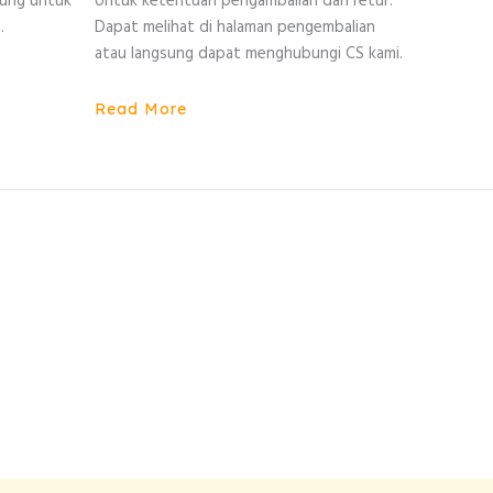
sung untuk
Untuk ketentuan pengambalian dan retur.
.
Dapat melihat di halaman pengembalian
atau langsung dapat menghubungi CS kami.
Read More