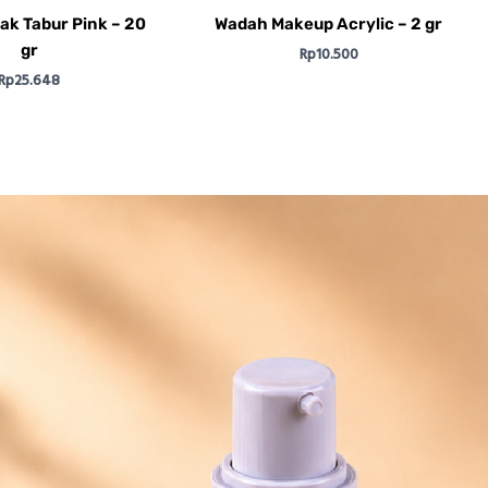
k Tabur Pink – 20
Wadah Makeup Acrylic – 2 gr
gr
Rp
10.500
Rp
25.648