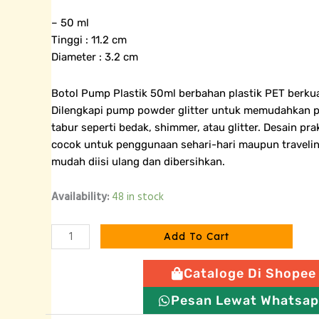
– 50 ml
Tinggi : 11.2 cm
Diameter : 3.2 cm
Botol Pump Plastik 50ml berbahan plastik PET berkua
Dilengkapi pump powder glitter untuk memudahkan
tabur seperti bedak, shimmer, atau glitter. Desain pr
cocok untuk penggunaan sehari-hari maupun travelin
mudah diisi ulang dan dibersihkan.
Botol
Availability:
48 in stock
Pump
Bubuk
Add To Cart
Glitter
-
Cataloge Di Shopee
35
ml
Pesan Lewat Whatsa
quantity