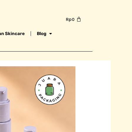
Rp
0
n Skincare
Blog