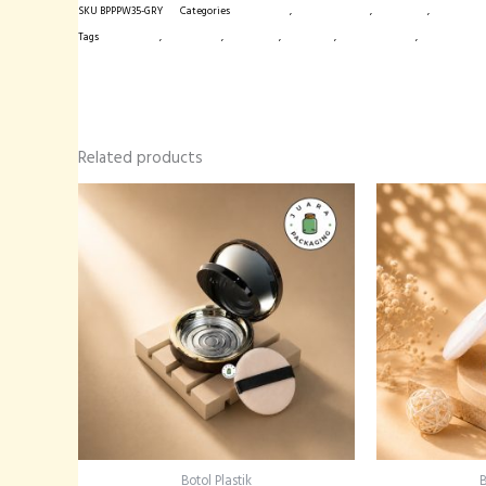
SKU
BPPPW35-GRY
Categories
Botol Plastik
,
Botol Plastik PET
,
Botol Pump
,
Cushion / 
Tags
botol import
,
botol plastik
,
botol pump
,
botol spray
,
kemasan produk
,
tempat bedak
Related products
Botol Plastik
B