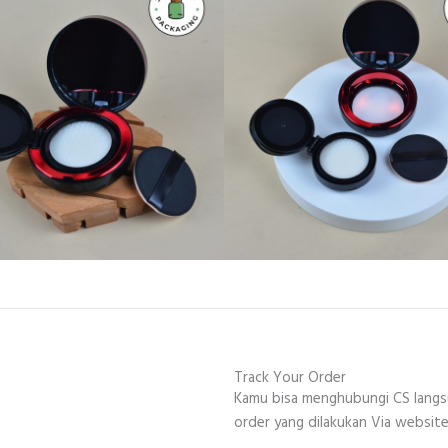
Track Your Order
Kamu bisa menghubungi CS lang
order yang dilakukan Via website