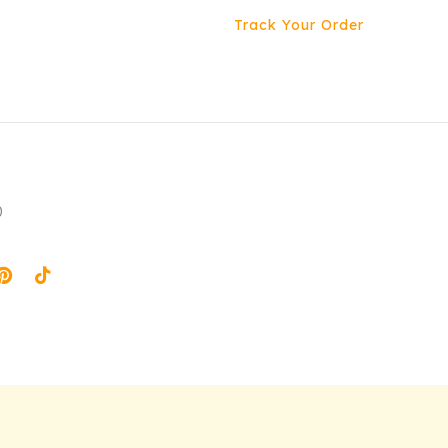
Track Your Order
0
agram
Pinterest
Tiktok