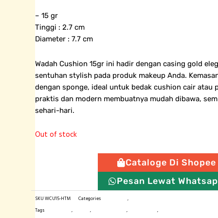
– 15 gr
Tinggi : 2.7 cm
Diameter : 7.7 cm
Wadah Cushion 15gr ini hadir dengan casing gold el
sentuhan stylish pada produk makeup Anda. Kemasan 
dengan sponge, ideal untuk bedak cushion cair atau 
praktis dan modern membuatnya mudah dibawa, sem
sehari-hari.
Out of stock
Cataloge Di Shopee
Pesan Lewat Whatsa
SKU
WCU15-HTM
Categories
Botol Plastik
,
Cushion / Wadah Bedak
Tags
botol import
,
cushion
,
kemasan produk
,
tempat bedak
,
wadah cushion