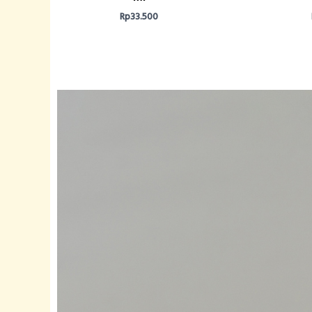
Rp
33.500