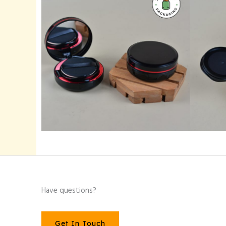
Have questions?
Get In Touch