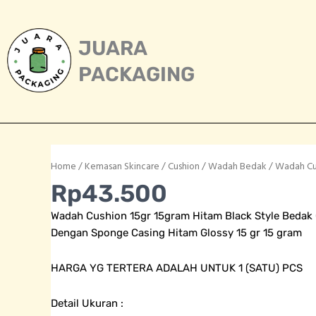
Skip
to
content
JUARA
PACKAGING
Home
/
Kemasan Skincare
/
Cushion / Wadah Bedak
/ Wadah Cus
Rp
43.500
Wadah Cushion 15gr 15gram Hitam Black Style Bedak 
Dengan Sponge Casing Hitam Glossy 15 gr 15 gram
HARGA YG TERTERA ADALAH UNTUK 1 (SATU) PCS
Detail Ukuran :