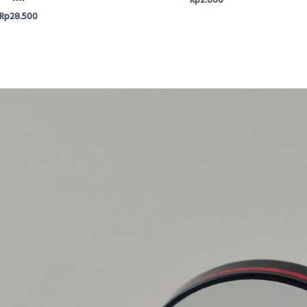
Rp
2.660
Rp
28.500