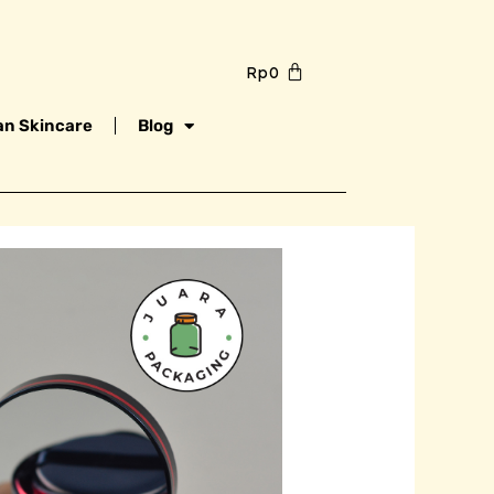
Rp
0
n Skincare
Blog