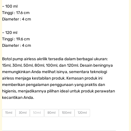
– 100 ml
Tinggi : 17.6 cm
Diameter : 4 cm
– 120 ml
Tinggi : 19.6 cm
Diameter : 4 cm
Botol pump airless akrilik tersedia dalam berbagai ukuran:
15ml, 30ml, 50ml, 80ml, 100ml, dan 120ml. Desain beningnya
memungkinkan Anda melihat isinya, sementara teknologi
airless menjaga kestabilan produk. Kemasan produk ini
memberikan pengalaman penggunaan yang praktis dan
higienis, menjadikannya pilihan ideal untuk produk perawatan
kecantikan Anda.
Botol
15ml
30ml
50ml
80ml
100ml
120ml
Pump
Airless
Acrylic