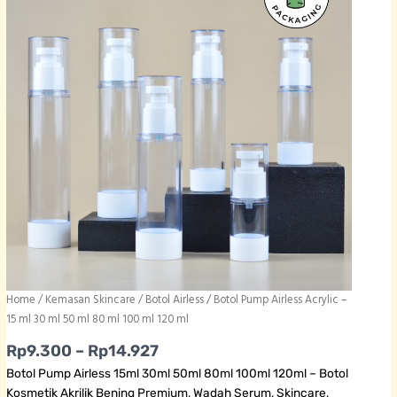
Home
/
Kemasan Skincare
/
Botol Airless
/ Botol Pump Airless Acrylic –
15 ml 30 ml 50 ml 80 ml 100 ml 120 ml
Price range: Rp9.300 through
Rp
9.300
–
Rp
14.927
Botol Pump Airless 15ml 30ml 50ml 80ml 100ml 120ml – Botol
Kosmetik Akrilik Bening Premium, Wadah Serum, Skincare,