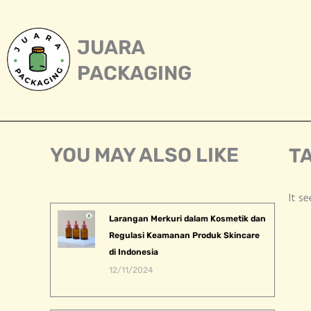
Skip
to
content
JUARA
PACKAGING
YOU MAY ALSO LIKE
TA
It s
Larangan Merkuri dalam Kosmetik dan
Regulasi Keamanan Produk Skincare
di Indonesia
12/11/2024