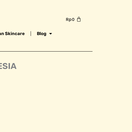
Rp
0
n Skincare
Blog
ESIA