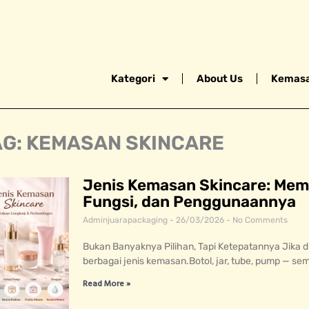
Kategori
About Us
Kemasa
AG: KEMASAN SKINCARE
Jenis Kemasan Skincare: Me
Fungsi, dan Penggunaannya
Adminjuarapackaging
26/03/2026
No Comments
Bukan Banyaknya Pilihan, Tapi Ketepatannya Jika dil
berbagai jenis kemasan.Botol, jar, tube, pump — se
Read More »