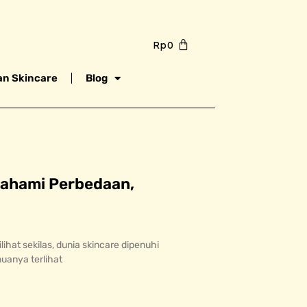
Rp
0
n Skincare
Blog
mahami Perbedaan,
ihat sekilas, dunia skincare dipenuhi
muanya terlihat