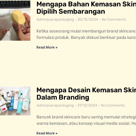
Mengapa Bahan Kemasan Skin
Dipilih Sembarangan
Adminjuarapackaging
30/12/2024
No Comments
Ketika seseorang mulai membangun brand skincare,
formulasi produk. Banyak diskusi berkisar pada kan
Read More »
Mengapa Desain Kemasan Ski
Dalam Branding
Adminjuarapackaging
27/12/2024
No Comments
Banyak brand skincare baru sering memulai strateg
warna kemasan, atau konsep visual media sosial. Ha
Read More »