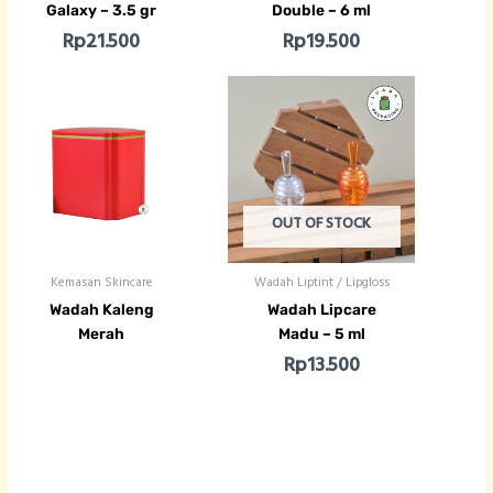
Galaxy – 3.5 gr
Double – 6 ml
Rp
21.500
Rp
19.500
OUT OF STOCK
Kemasan Skincare
Wadah Liptint / Lipgloss
Wadah Kaleng
Wadah Lipcare
Merah
Madu – 5 ml
Rp
13.500