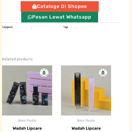
Cataloge Di Shopee
Pesan Lewat Whatsapp
Categories
Kemasan Skincare
,
Wadah Liptint / Lipgloss
Tags
lipglos
,
liptin
Related products
Botol Plastik
Botol Plastik
Wadah Lipcare
Wadah Lipcare