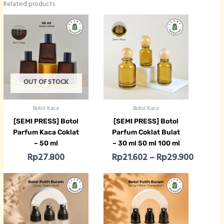
Related products
Price r
OUT OF STOCK
Botol Kaca
Botol Kaca
[SEMI PRESS] Botol
[SEMI PRESS] Botol
Parfum Kaca Coklat
Parfum Coklat Bulat
– 50 ml
– 30 ml 50 ml 100 ml
Rp
27.800
Rp
21.602
–
Rp
29.900