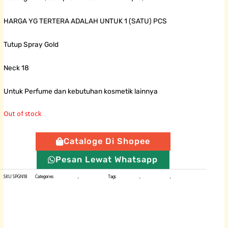
HARGA YG TERTERA ADALAH UNTUK 1 (SATU) PCS
Tutup Spray Gold
Neck 18
Untuk Perfume dan kebutuhan kosmetik lainnya
Out of stock
Cataloge Di Shopee
Pesan Lewat Whatsapp
SKU
SPGN18
Categories
Botol Plastik
,
Botol Spray
Tags
botol import
,
kemasan produk
,
tutup spray