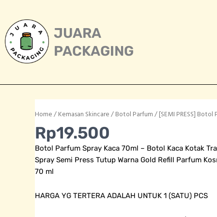
Skip
to
content
JUARA
PACKAGING
Home
/
Kemasan Skincare
/
Botol Parfum
/ [SEMI PRESS] Botol 
Rp
19.500
Botol Parfum Spray Kaca 70ml – Botol Kaca Kotak Tra
Spray Semi Press Tutup Warna Gold Refill Parfum K
70 ml
HARGA YG TERTERA ADALAH UNTUK 1 (SATU) PCS