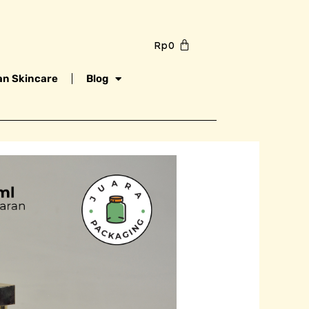
Rp
0
n Skincare
Blog