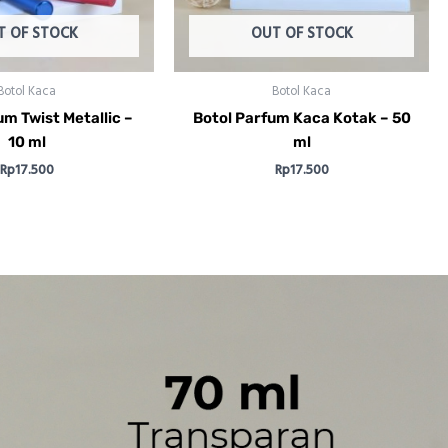
T OF STOCK
OUT OF STOCK
Botol Kaca
Botol Kaca
um Twist Metallic –
Botol Parfum Kaca Kotak – 50
10 ml
ml
Rp
17.500
Rp
17.500