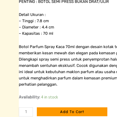
PENTING : BOTOL SEMI PRESS BUKAN DRAT/ULIR
Detail Ukuran :
– Tinggi : 7.8 cm
– Diameter : 4.4 cm
– Kapasitas : 70 ml
Botol Parfum Spray Kaca 70ml dengan desain kotak te
memberikan kesan mewah dan elegan pada kemasan 
Dilengkapi spray semi press untuk penyemprotan hal
menambah sentuhan eksklusif. Cocok digunakan denga
ini ideal untuk kebutuhan maklon parfum atau usaha 
untuk menghadirkan parfum dalam kemasan premium
perhatian pelanggan.
[SEMI
Availability:
4 in stock
PRESS]
Botol
Add To Cart
Parfum