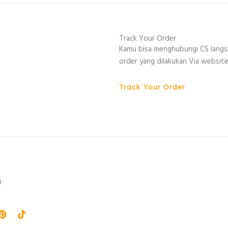
Track Your Order
Kamu bisa menghubungi CS lang
order yang dilakukan Via website
Track Your Order
0
agram
Pinterest
Tiktok