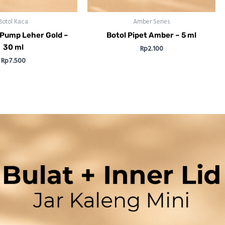
Botol Kaca
Amber Series
 Pump Leher Gold –
Botol Pipet Amber – 5 ml
30 ml
Rp
2.100
Rp
7.500