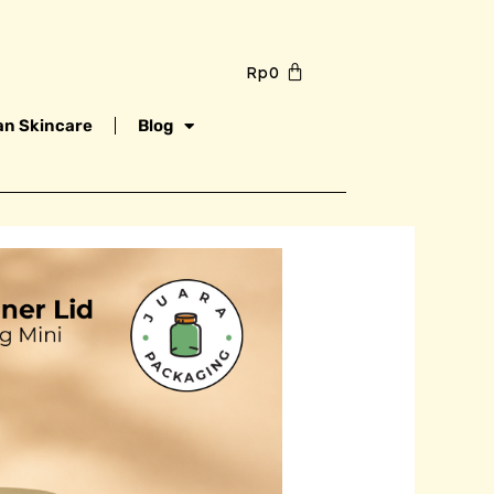
Rp
0
n Skincare
Blog