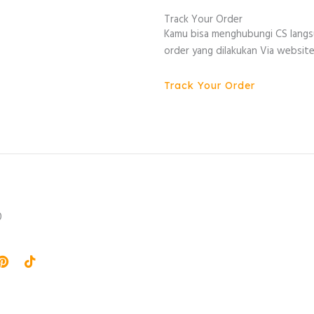
Track Your Order
Kamu bisa menghubungi CS lang
order yang dilakukan Via website
Track Your Order
0
agram
Pinterest
Tiktok