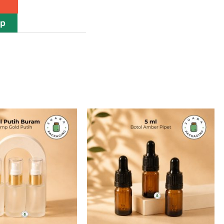
pp
ar