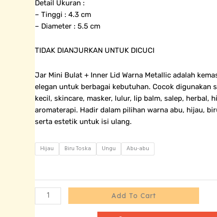
Detail Ukuran :
– Tinggi : 4.3 cm
– Diameter : 5.5 cm
TIDAK DIANJURKAN UNTUK DICUCI
Jar Mini Bulat + Inner Lid Warna Metallic adalah kem
elegan untuk berbagai kebutuhan. Cocok digunakan 
kecil, skincare, masker, lulur, lip balm, salep, herbal,
aromaterapi. Hadir dalam pilihan warna abu, hijau, bi
serta estetik untuk isi ulang.
Jar
Hijau
Biru Toska
Ungu
Abu-abu
Tin
Can
Mini
Bulat
Add To Cart
+
Inner