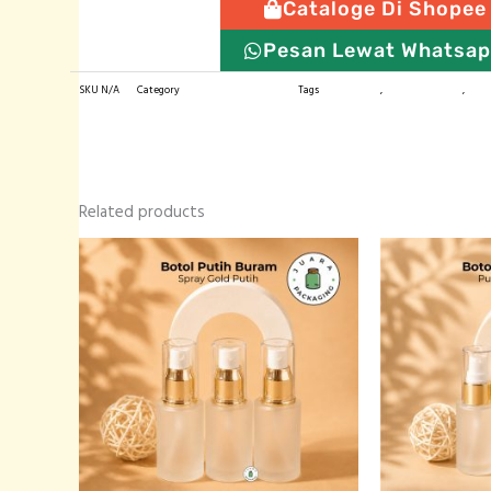
Cataloge Di Shopee
Lid
quantity
Pesan Lewat Whatsa
SKU
N/A
Category
Tin & Aluminium Jar
Tags
botol import
,
kemasan produk
,
tin j
Related products