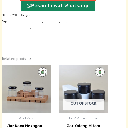
Pesan Lewat Whatsapp
SKU
JTSLV110
Category
Tin & Aluminium Jar
Tags
aluminium
,
botol import
,
kemasan
,
kemasan produk
,
tin jar
,
wadah alumnium
,
wadah alumunium
,
wadah kopi
,
wadah pomade
,
wadah teh
Related products
OUT OF STOCK
Botol Kaca
Tin & Aluminium Jar
Jar Kaca Hexagon –
Jar Kaleng Hitam