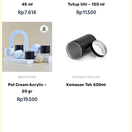
45 ml
Tutup Ulir – 150 ml
Rp
7.614
Rp
11.500
Botol Plastik
Kemasan Skincare
Pot Cream Acrylic –
Kemasan Teh 500ml
20 gr
Rp
19.500