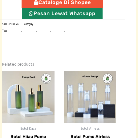
Cataloge Di Shopee
500
ml
Pesan Lewat Whatsapp
quantity
SKU
BPPKT500
Category
Botol Pump
Tags
botol import
,
botol plastik
,
botol pump
,
botol sabun
,
kemasan produk
Related products
Price ra
Botol Kaca
Botol Airless
Botol Hijau Pump
Botol Pump Airless