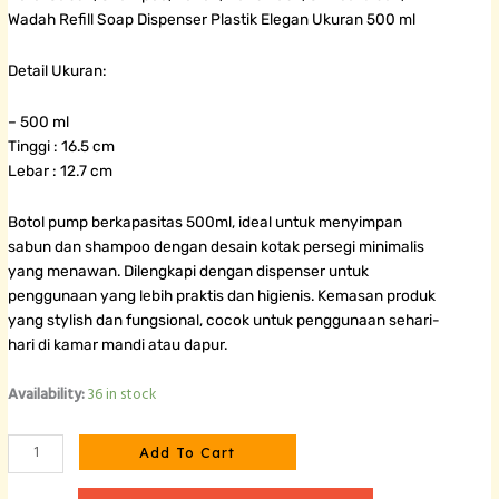
Wadah Refill Soap Dispenser Plastik Elegan Ukuran 500 ml
Detail Ukuran:
– 500 ml
Tinggi : 16.5 cm
Lebar : 12.7 cm
Botol pump berkapasitas 500ml, ideal untuk menyimpan
sabun dan shampoo dengan desain kotak persegi minimalis
yang menawan. Dilengkapi dengan dispenser untuk
penggunaan yang lebih praktis dan higienis. Kemasan produk
yang stylish dan fungsional, cocok untuk penggunaan sehari-
hari di kamar mandi atau dapur.
Botol
Availability:
36 in stock
Pump
Putih
Add To Cart
Minimalis
-