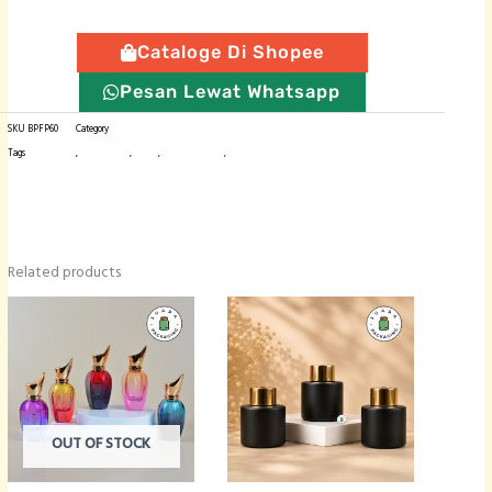
Cataloge Di Shopee
Pesan Lewat Whatsapp
SKU
BPFP60
Category
Botol Plastik
Tags
botol import
,
botol plastik
,
fliptop
,
kemasan produk
,
kemasan skincare
Related products
OUT OF STOCK