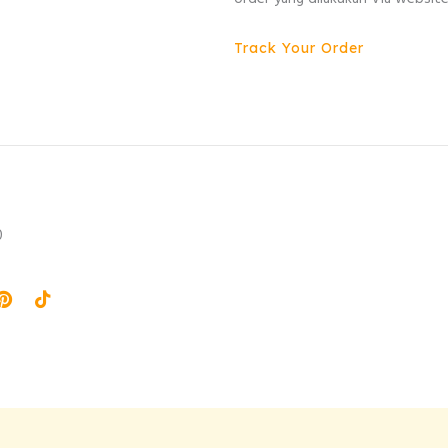
Track Your Order
0
agram
Pinterest
Tiktok