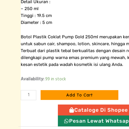
Detail Ukuran :
– 250 ml
Tinggi : 19.5 cm
Diameter : 5 cm
Botol Plastik Coklat Pump Gold 250ml merupakan ke
untuk sabun cair, shampoo, lotion, skincare, hingga 
Terbuat dari plastik tebal berkualitas dengan desain ref
dilengkapi pump warna emas premium yang mewah, 
kesan estetik pada wadah kosmetik isi ulang Anda.
Botol
Availability:
99 in stock
Plastik
Coklat
Add To Cart
Pump
Gold
Cataloge Di Shopee
250ml
quantity
Pesan Lewat Whatsa