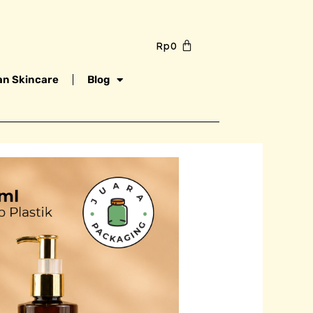
Rp
0
n Skincare
Blog