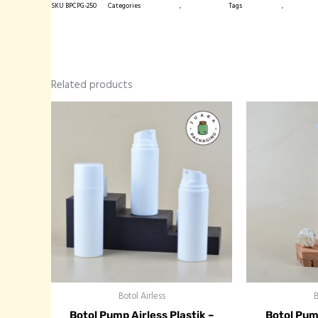
SKU
BPCPG-250
Categories
Botol Plastik
,
Botol Pump
Tags
botol import
,
botol plast
Related products
Botol Airless
B
Botol Pump Airless Plastik –
Botol Pum