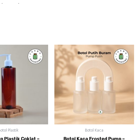
ik
,
botol pump
,
kemasan produk
otol Plastik
Botol Kaca
p Plastik Coklat –
Botol Kaca Frosted Pump –