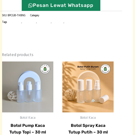
Pesan Lewat Whatsapp
SKU
BPCG30-THBNG
Category
Botol Plastik
Tags
botol dropper
,
botol liquid
,
botol plastik
,
botol tetes
,
kemasan produk
Related products
Botol Kaca
Botol Kaca
Botol Pump Kaca
Botol Spray Kaca
Tutup Topi – 30 ml
Tutup Putih – 30 ml