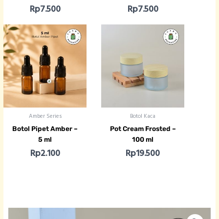
Rp
7.500
Rp
7.500
Amber Series
Botol Kaca
Botol Pipet Amber –
Pot Cream Frosted –
5 ml
100 ml
Rp
2.100
Rp
19.500