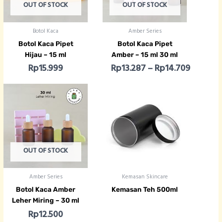
OUT OF STOCK
OUT OF STOCK
Botol Kaca
Amber Series
Botol Kaca Pipet
Botol Kaca Pipet
Hijau – 15 ml
Amber – 15 ml 30 ml
Rp
15.999
Rp
13.287
–
Rp
14.709
OUT OF STOCK
Amber Series
Kemasan Skincare
Botol Kaca Amber
Kemasan Teh 500ml
Leher Miring – 30 ml
Rp
12.500