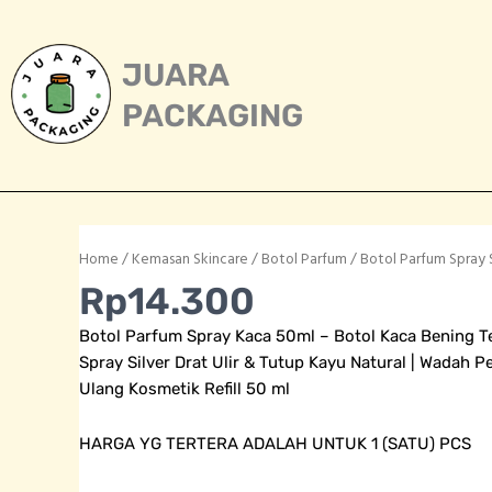
Skip
to
content
JUARA
PACKAGING
Home
/
Kemasan Skincare
/
Botol Parfum
/ Botol Parfum Spray S
Rp
14.300
Botol Parfum Spray Kaca 50ml – Botol Kaca Bening 
Spray Silver Drat Ulir & Tutup Kayu Natural | Wadah P
Ulang Kosmetik Refill 50 ml
HARGA YG TERTERA ADALAH UNTUK 1 (SATU) PCS