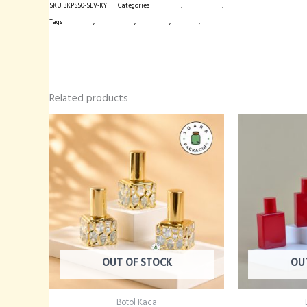
SKU
BKPS50-SLV-KY
Categories
Botol Kaca
,
Botol Parfum
,
Botol Spray
ml
Tags
botol kaca
,
botol parfum
,
botol spray
,
kemasan
,
kemasan produk
quantity
Related products
OUT OF STOCK
OU
Botol Kaca