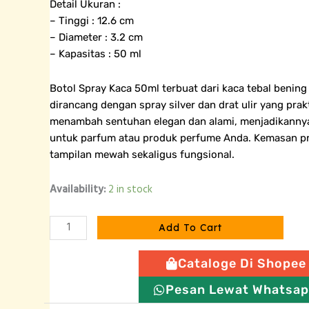
Detail Ukuran :
– Tinggi : 12.6 cm
– Diameter : 3.2 cm
– Kapasitas : 50 ml
Botol Spray Kaca 50ml terbuat dari kaca tebal bening 
dirancang dengan spray silver dan drat ulir yang prak
menambah sentuhan elegan dan alami, menjadikannya
untuk parfum atau produk perfume Anda. Kemasan p
tampilan mewah sekaligus fungsional.
Botol
Availability:
2 in stock
Parfum
Spray
Add To Cart
Silver
Tutup
Cataloge Di Shopee
Kayu
-
Pesan Lewat Whatsa
50