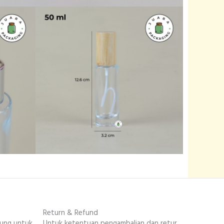
Return & Refund
sung untuk
Untuk ketentuan pengambalian dan retur.