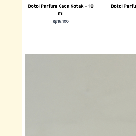
Botol Parfum Kaca Kotak – 10
Botol Parf
ml
Rp
16.100