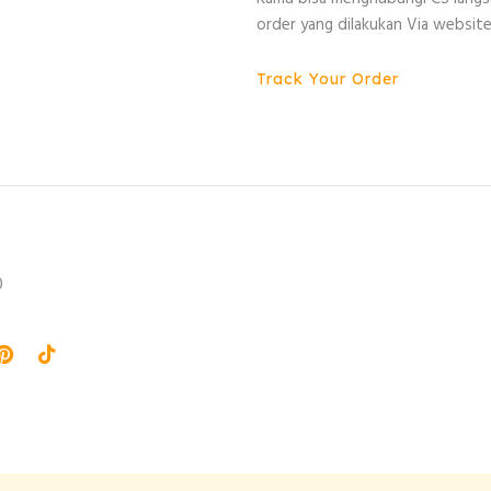
order yang dilakukan Via website
Track Your Order
0
agram
Pinterest
Tiktok