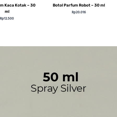
um Kaca Kotak – 30
Botol Parfum Robot – 30 ml
ml
Rp
20.016
Rp
12.500