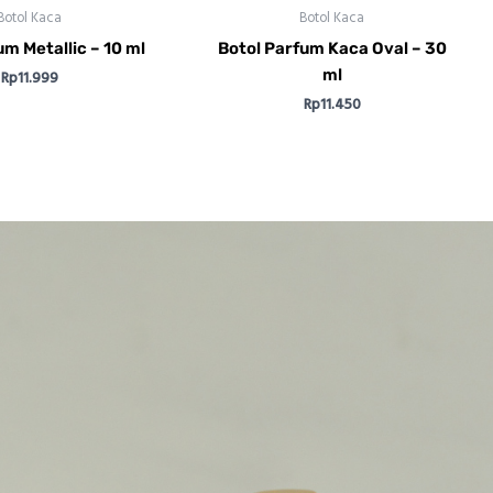
Botol Kaca
Botol Kaca
um Metallic – 10 ml
Botol Parfum Kaca Oval – 30
ml
Rp
11.999
Rp
11.450