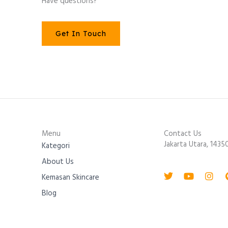
Have questions?
Get In Touch
Menu
Contact Us
Jakarta Utara, 1435
Kategori
About Us
Twitter
Youtube
Inst
Kemasan Skincare
Blog