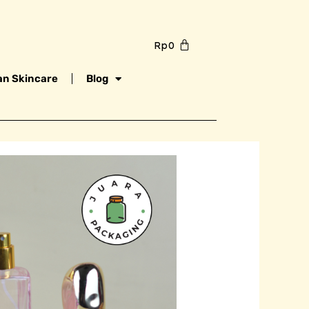
Rp
0
n Skincare
Blog