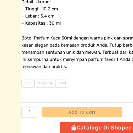
Detail Ukuran:
– Tinggi : 10.2 cm
– Lebar : 3.4 cm
– Kapasitas : 30 ml
Botol Parfum Kaca 30ml dengan warna pink dan spra
kesan elegan pada kemasan produk Anda. Tutup berb
menambah sentuhan unik dan mewah. Terbuat dari kac
ini sempurna untuk menyimpan parfum favorit Anda 
menawan dan praktis.
Botol
Pink
Magenta
Gold
Parfum
Kaca
Pink
-
Add To Cart
30
ml
Cataloge Di Shopee
quantity