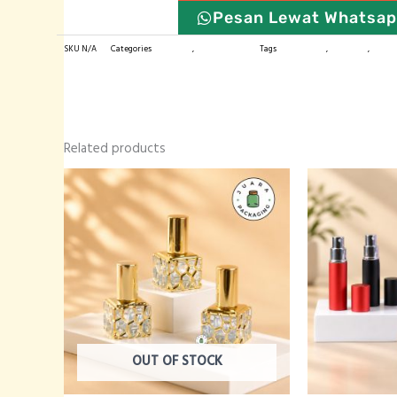
Pesan Lewat Whatsa
SKU
N/A
Categories
Botol Kaca
,
Botol Parfum
Tags
botol import
,
botol kaca
,
botol 
Related products
OUT OF STOCK