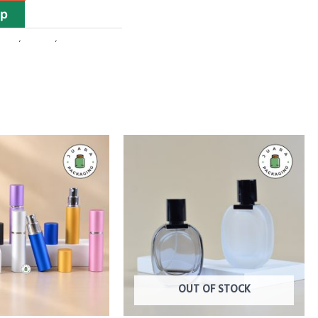
pp
parfum
,
botol spray
,
kemasan produk
OUT OF STOCK