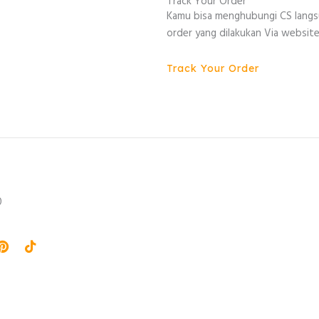
Track Your Order
Kamu bisa menghubungi CS lang
order yang dilakukan Via website
Track Your Order
0
agram
Pinterest
Tiktok