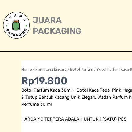
Skip
to
content
JUARA
PACKAGING
Home
/
Kemasan Skincare
/
Botol Parfum
/ Botol Parfum Kaca P
Rp
19.800
Botol Parfum Kaca 30ml – Botol Kaca Tebal Pink Mag
& Tutup Bentuk Kacang Unik Elegan, Wadah Parfum Kos
Perfume 30 ml
HARGA YG TERTERA ADALAH UNTUK 1 (SATU) PCS