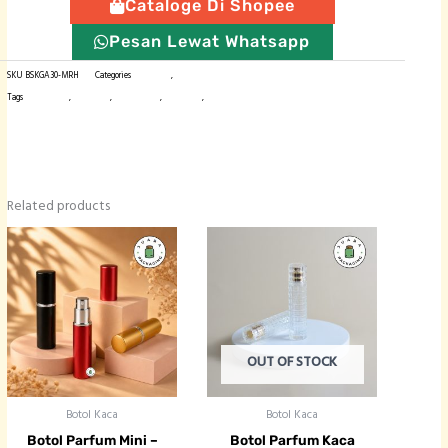
Cataloge Di Shopee
Pesan Lewat Whatsapp
SKU
BSKGA30-MRH
Categories
Botol Kaca
,
Botol Parfum
Tags
botol import
,
botol kaca
,
botol parfum
,
botol spray
,
kemasan produk
Related products
OUT OF STOCK
Botol Kaca
Botol Kaca
Botol Parfum Mini –
Botol Parfum Kaca