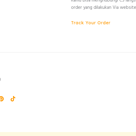
Kamu bisa menghubungi CS lang
order yang dilakukan Via website
Track Your Order
0
agram
Pinterest
Tiktok