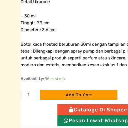
Detail Ukuran :
– 30 ml
Tinggi : 9.9 cm
Diameter : 3.6 cm
Botol kaca frosted berukuran 30ml dengan tampilan
tebal. Dilengkapi dengan spray pump dan berbagai pi
untuk berbagai produk seperti parfum atau skincare
modern dan estetis, memberikan kesan eksklusif dan
Botol
Availability:
96 in stock
Kaca
Pump
Add To Cart
Leher
Gold
Cataloge Di Shopee
-
30
Pesan Lewat Whatsa
ml