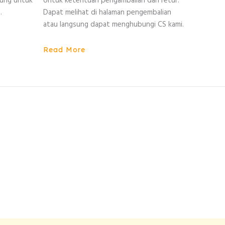
sung untuk
Untuk ketentuan pengambalian dan retur.
.
Dapat melihat di halaman pengembalian
atau langsung dapat menghubungi CS kami.
Read More