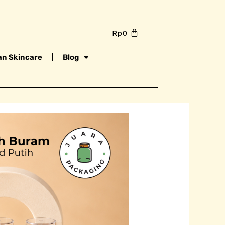
Rp
0
n Skincare
Blog