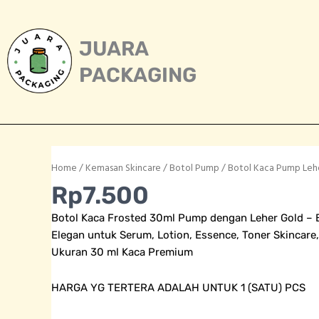
Skip
to
content
JUARA
PACKAGING
Home
/
Kemasan Skincare
/
Botol Pump
/ Botol Kaca Pump Lehe
Rp
7.500
Botol Kaca Frosted 30ml Pump dengan Leher Gold – 
Elegan untuk Serum, Lotion, Essence, Toner Skincare,
Ukuran 30 ml Kaca Premium
HARGA YG TERTERA ADALAH UNTUK 1 (SATU) PCS