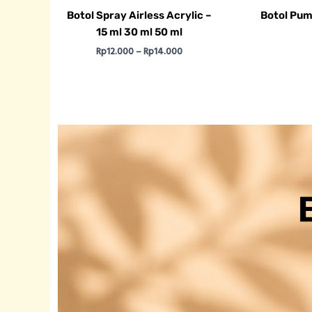
Botol Spray Airless Acrylic –
Botol Pum
15 ml 30 ml 50 ml
Rp
12.000
–
Rp
14.000