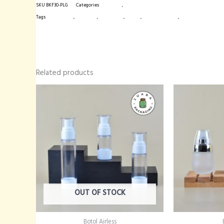
SKU
BKF30-PLG
Categories
Botol Kaca
,
Botol Pump
quantity
Tags
botol import
,
botol kaca
,
botol pump
,
frosted
,
kemasan produk
,
kemasan skincare
Related products
Price
range:
Rp12.000
through
Rp14.000
OUT OF STOCK
Botol Airless