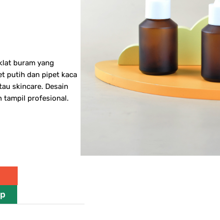
klat buram yang
et putih dan pipet kaca
tau skincare. Desain
 tampil profesional.
pp