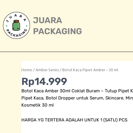
Skip
to
content
JUARA
PACKAGING
Home
/
Amber Series
/ Botol Kaca Pipet Amber – 30 ml
Rp
14.999
Botol Kaca Amber 30ml Coklat Buram – Tutup Pipet K
Pipet Kaca, Botol Dropper untuk Serum, Skincare, Miny
Kosmetik 30 ml
HARGA YG TERTERA ADALAH UNTUK 1 (SATU) PCS