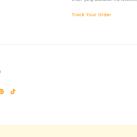
Track Your Order
0
agram
Pinterest
Tiktok