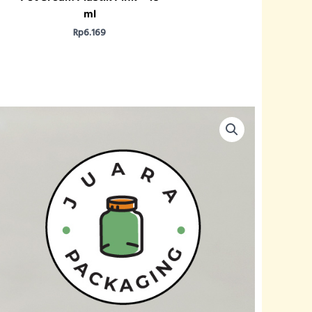
ml
Rp
6.169