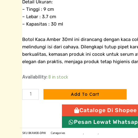
Detail Ukuran:
– Tinggi : 9 cm
– Lebar : 3.7 cm
– Kapasitas : 30 ml
Botol Kaca Amber 30ml ini dirancang dengan kaca co
melindungi isi dari cahaya. Dilengkapi tutup pipet kar
berkualitas, kemasan produk ini cocok untuk serum a
elegan dan praktis, menjaga produk tetap higienis dan
Botol
Availability:
8 in stock
Kaca
Pipet
Add To Cart
Amber
-
Cataloge Di Shopee
30
ml
Pesan Lewat Whatsa
quantity
SKU
BKAM30-DPW
Categories
Amber Series
,
Botol Kaca
,
Botol Pipet