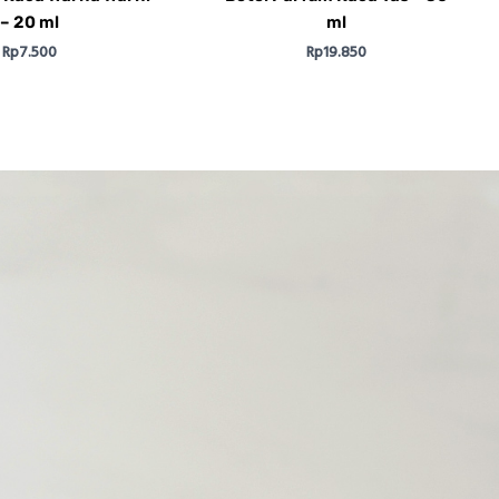
– 20 ml
ml
Rp
7.500
Rp
19.850