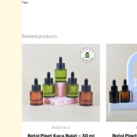
Tags
botol amber
,
botol import
,
botol kaca
,
botol pipet
,
kemasan produk
,
kemasan skinca
Related products
Botol Kaca
Botol Pipet Kaca Bulat – 30 ml
Botol Pipe