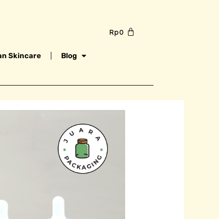
Rp
0
n Skincare
Blog