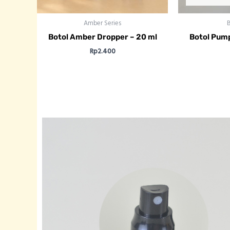
Amber Series
B
Botol Amber Dropper – 20 ml
Botol Pump
Rp
2.400