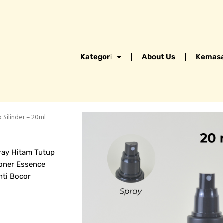
Kategori
About Us
Kemasa
 Silinder – 20ml
ray Hitam Tutup
Toner Essence
nti Bocor