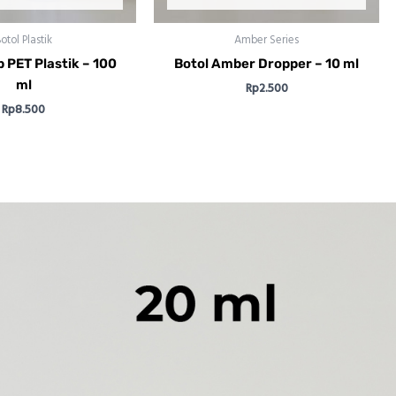
otol Plastik
Amber Series
 PET Plastik – 100
Botol Amber Dropper – 10 ml
ml
Rp
2.500
Rp
8.500