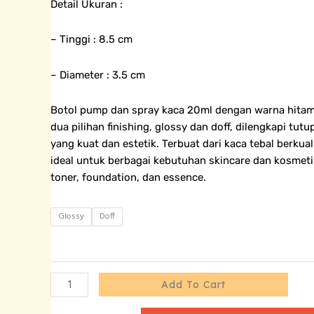
Detail Ukuran :
– Tinggi : 8.5 cm
– Diameter : 3.5 cm
Botol pump dan spray kaca 20ml dengan warna hitam
dua pilihan finishing, glossy dan doff, dilengkapi tutu
yang kuat dan estetik. Terbuat dari kaca tebal berkuali
ideal untuk berbagai kebutuhan skincare dan kosmetik
toner, foundation, dan essence.
Botol
Glossy
Doff
Kaca
Hitam
Tutup
Spray
Add To Cart
Hitam
Tutup