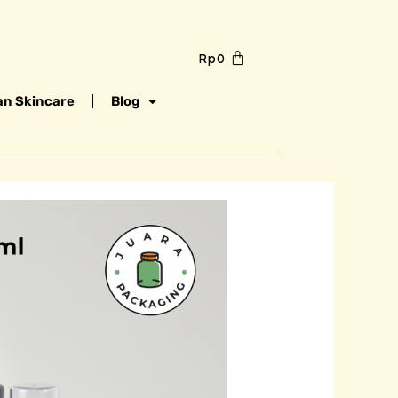
Rp
0
n Skincare
Blog