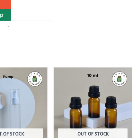
pp
produk
,
kemasan skincare
T OF STOCK
OUT OF STOCK