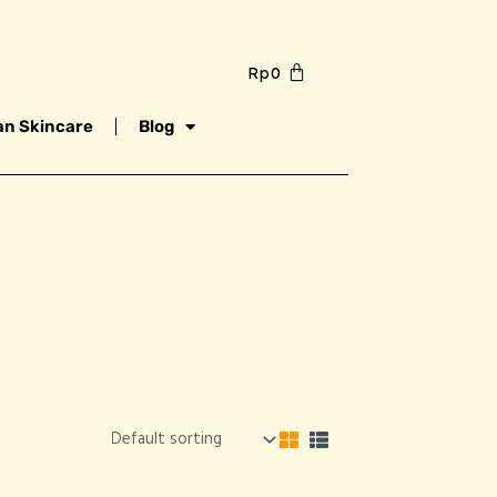
Rp
0
n Skincare
Blog