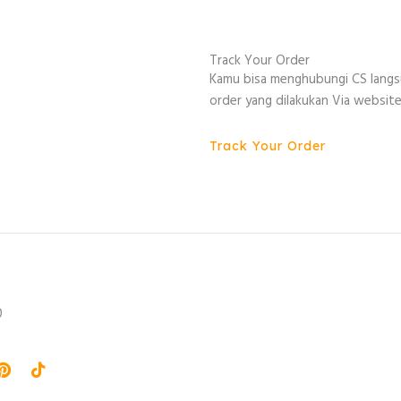
Track Your Order
Kamu bisa menghubungi CS lang
order yang dilakukan Via website
Track Your Order
0
agram
Pinterest
Tiktok