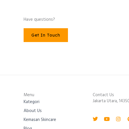
Have questions?
Get In Touch
Menu
Contact Us
Jakarta Utara, 1435
Kategori
About Us
Twitter
Youtube
Inst
Kemasan Skincare
Blog