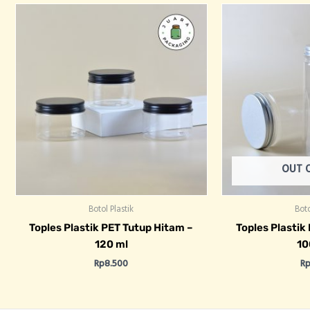
OUT 
Botol Plastik
Boto
Toples Plastik PET Tutup Hitam –
Toples Plastik 
120 ml
10
Rp
8.500
R