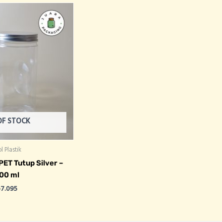
OF STOCK
l Plastik
PET Tutup Silver –
00 ml
p
7.095