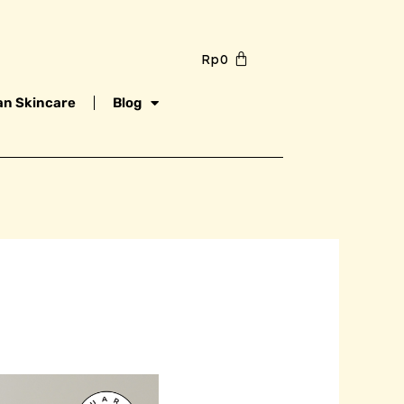
Rp
0
n Skincare
Blog