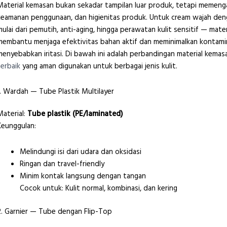
Material kemasan bukan sekadar tampilan luar produk, tetapi memengar
keamanan penggunaan, dan higienitas produk. Untuk cream wajah de
mulai dari pemutih, anti-aging, hingga perawatan kulit sensitif — mat
membantu menjaga efektivitas bahan aktif dan meminimalkan kontamin
menyebabkan iritasi. Di bawah ini adalah perbandingan material kema
terbaik
yang aman digunakan untuk berbagai jenis kulit.
1. Wardah — Tube Plastik Multilayer
Material:
Tube plastik (PE/laminated)
Keunggulan:
Melindungi isi dari udara dan oksidasi
Ringan dan travel-friendly
Minim kontak langsung dengan tangan
Cocok untuk: Kulit normal, kombinasi, dan kering
2. Garnier — Tube dengan Flip-Top