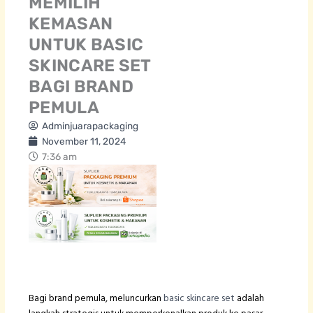
MEMILIH
KEMASAN
UNTUK BASIC
SKINCARE SET
BAGI BRAND
PEMULA
Adminjuarapackaging
November 11, 2024
7:36 am
Bagi brand pemula, meluncurkan
basic skincare set
adalah