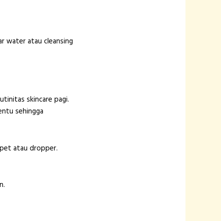
ar water atau cleansing
initas skincare pagi.
entu sehingga
pet atau dropper.
n.