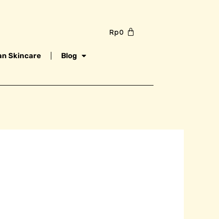
Rp
0
n Skincare
Blog