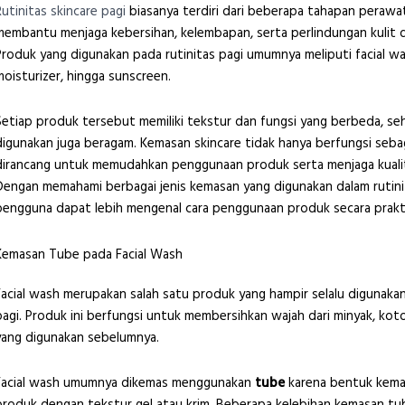
Rutinitas skincare pagi
biasanya terdiri dari beberapa tahapan perawat
membantu menjaga kebersihan, kelembapan, serta perlindungan kulit d
Produk yang digunakan pada rutinitas pagi umumnya meliputi facial wa
moisturizer, hingga sunscreen.
Setiap produk tersebut memiliki tekstur dan fungsi yang berbeda, se
digunakan juga beragam. Kemasan skincare tidak hanya berfungsi seba
dirancang untuk memudahkan penggunaan produk serta menjaga kualita
Dengan memahami berbagai jenis kemasan yang digunakan dalam rutinit
pengguna dapat lebih mengenal cara penggunaan produk secara praktis
Kemasan Tube pada Facial Wash
Facial wash merupakan salah satu produk yang hampir selalu digunakan
pagi. Produk ini berfungsi untuk membersihkan wajah dari minyak, kot
yang digunakan sebelumnya.
Facial wash umumnya dikemas menggunakan
tube
karena bentuk kemas
produk dengan tekstur gel atau krim. Beberapa kelebihan kemasan tube